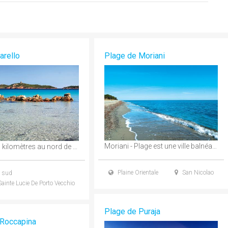
arello
Plage de Moriani
Moriani - Plage est une ville balnéaire de San Nicolao. On trouve de nombreux campings, ...
A quelques kilomètres au nord de Porto - Vecchio, cette magnifique plage, est une des ...
Plaine Orientale
San Nicolao
 sud
ainte Lucie De Porto Vecchio
Plage de Puraja
 Roccapina