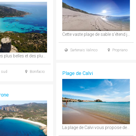
Cette vaste plage de sable s’étend jusqu’à l’hôtel Arena Bianca où l’on trouve quelques petites ...
Sartenais Valinco
Propriano
Est l'une des plus belles et des plus photographiées de Corse. L'anse est surveillée par ...
 sud
Bonifacio
Plage de Calvi
rone
La plage de Calvi vous propose de boire, manger, dormir! on peut tout faire. Une ...