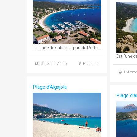
La plage de sable qui part de Porto Pollo jusqu'à Olmeto-Plage offre une agréable aire ...
Sartenais Valinco
Propriano
Extreme
Plage d'Algajola
Plage d'A