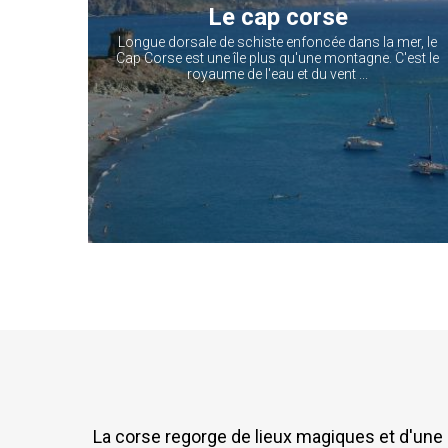
ation en
Le cap corse
reux
Longue dorsale de schiste enfoncée dans la mer, le
ui ont
Cap Corse est une île plus qu'une montagne. C'est le
er des
royaume de l'eau et du vent ...
ssant par
ns et
La corse regorge de lieux magiques et d'une c