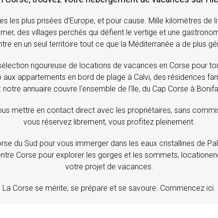
s les plus prisées d'Europe, et pour cause. Mille kilomètres de 
er, des villages perchés qui défient le vertige et une gastronom
re en un seul territoire tout ce que la Méditerranée a de plus g
lection rigoureuse de locations de vacances en Corse pour tous l
 aux appartements en bord de plage à Calvi, des résidences fam
: notre annuaire couvre l'ensemble de l'île, du Cap Corse à Bonifac
ous mettre en contact direct avec les propriétaires, sans commi
vous réservez librement, vous profitez pleinement.
se du Sud pour vous immerger dans les eaux cristallines de Pal
n Centre Corse pour explorer les gorges et les sommets, locat
votre projet de vacances.
La Corse se mérite, se prépare et se savoure. Commencez ici.