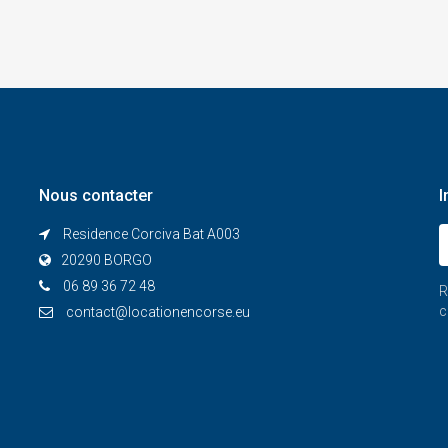
Nous contacter
I
Residence Corciva Bat A003
20290 BORGO
06 89 36 72 48
R
c
contact@locationencorse.eu