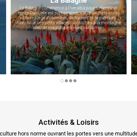
La Balagne
La Balagne commence à Pietralba pour se terminer
après Calvi, elle est surnommée, « le jardin de la corse
» Elle regorge d’oliveraies, de figuiers et de palmiers.
Avec tous ces petits villages accrochés à la montagne
avec de magnifiques vues sur la mer...
Activités & Loisirs
ulture hors norme ouvrant les portes vers une multitude d