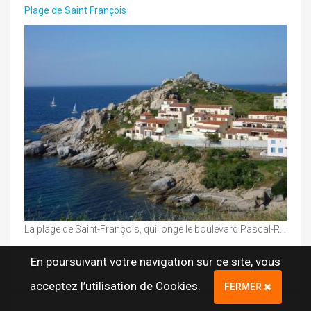
Plage de Saint François
La plage de Saint-François, qui longe le boulevard Pascal-Rossini, offre à ses occupants un moment ...
En poursuivant votre navigation sur ce site, vous
Ouest Corse
Ajaccio
acceptez l’utilisation de Cookies.
FERMER