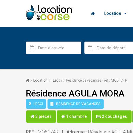
Location
Location
Lecci
Résidence de vacances - ref : MO5174R
Résidence AGULA MORA
LECCI
RÉSIDENCE DE VACANCES
3 pièces
1 chambre
2 couchages
REF :
MO5174R |
Adresse :
Résidence AGULA MO