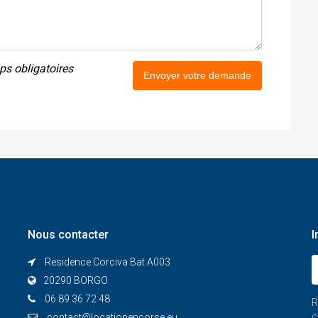
s obligatoires
Envoyer votre demande
Nous contacter
I
Residence Corciva Bat A003
20290 BORGO
06 89 36 72 48
R
c
contact@locationencorse.eu