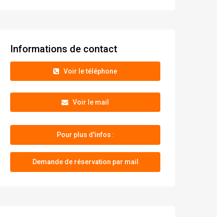
Informations de contact
+33 06 22 71 47 49
Voir le téléphone
+33 06 78 15 19 69
moradilonda@orange.fr
Voir le mail
Pour plus d'infos :
Demande de réservation par mail