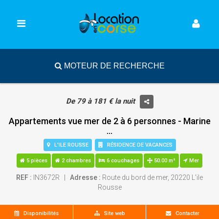
MOTEUR DE RECHERCHE
De 79 à 181 € la nuit
Appartements vue mer de 2 à 6 personnes - Marine
...
L'ILE ROUSSE
RÉSIDENCE DE VACANCES
5 pièces
2 chambres
6 couchages
50.00 m²
Mer
REF :
IN3672R |
Adresse :
Route du bord de mer, 20220 L'ile
Rousse
Disponibilités
Site web
Contacter