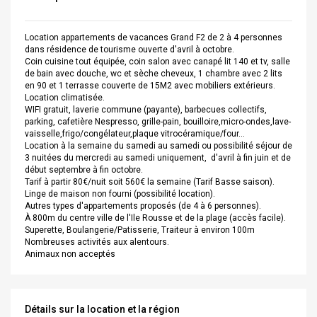
Location appartements de vacances Grand F2 de 2 à 4 personnes
dans résidence de tourisme ouverte d'avril à octobre.
Coin cuisine tout équipée, coin salon avec canapé lit 140 et tv, salle
de bain avec douche, wc et sèche cheveux, 1 chambre avec 2 lits
en 90 et 1 terrasse couverte de 15M2 avec mobiliers extérieurs.
Location climatisée.
WIFI gratuit, laverie commune (payante), barbecues collectifs,
parking, cafetière Nespresso, grille-pain, bouilloire,micro-ondes,lave-
vaisselle,frigo/congélateur,plaque vitrocéramique/four...
Location à la semaine du samedi au samedi ou possibilité séjour de
3 nuitées du mercredi au samedi uniquement, d'avril à fin juin et de
début septembre à fin octobre.
Tarif à partir 80€/nuit soit 560€ la semaine (Tarif Basse saison).
Linge de maison non fourni (possibilité location).
Autres types d'appartements proposés (de 4 à 6 personnes).
À 800m du centre ville de l'Ile Rousse et de la plage (accès facile).
Superette, Boulangerie/Patisserie, Traiteur à environ 100m
Nombreuses activités aux alentours.
Animaux non acceptés
Détails sur la location et la région