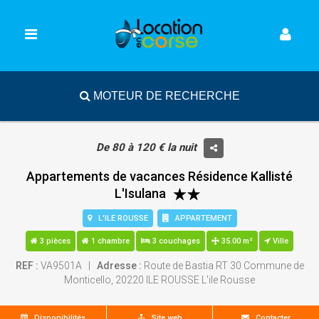
MOTEUR DE RECHERCHE
De 80 à 120 € la nuit
Appartements de vacances Résidence Kallisté
L'Isulana
L'ILE ROUSSE
APPARTEMENT
3 pièces
1 chambre
3 couchages
35.00 m²
Ville
REF :
VA9501A |
Adresse :
Route de Bastia RT 30 Commune de
Monticello, 20220 ILE ROUSSE L'ile Rousse
Disponibilités
Site web
Contacter