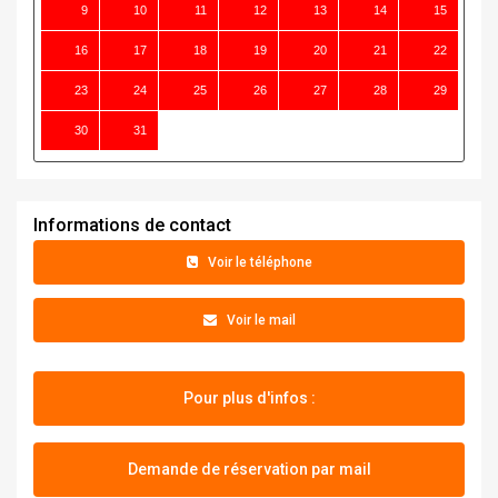
9
10
11
12
13
14
15
16
17
18
19
20
21
22
23
24
25
26
27
28
29
30
31
Informations de contact
+33 06 22 31 52 00
Voir le téléphone
contact@residencekalliste.fr
Voir le mail
Pour plus d'infos :
Demande de réservation par mail