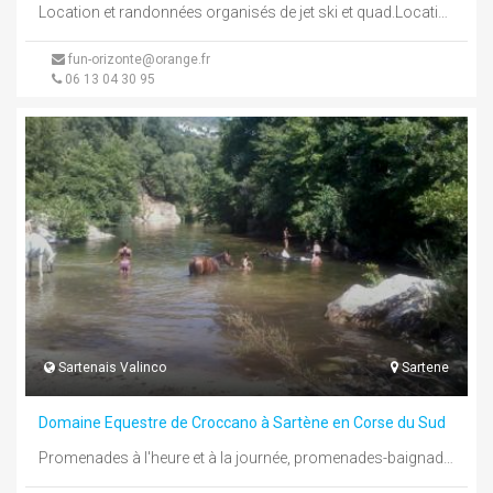
Location et randonnées organisés de jet ski et quad.Location de catamaran; pédalo;Activités tractés (Bouée, banane, fauteuil; ski nautique et wakeboard)
fun-orizonte@orange.fr
06 13 04 30 95
Sartenais Valinco
Sartene
Domaine Equestre de Croccano à Sartène en Corse du Sud
Promenades à l'heure et à la journée, promenades-baignades à cheval et à poney. Séjours équestres d'une semaine : ` Equitation-Plaisir` ...