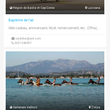
Région de Bastia et Cap-Corse
Lucciana
Baptème de l'air
Idée cadeau, anniversaire, Noël, remerciement, etc...Offrez,offrez-vous, faites-vous offrir,un Baptême de l'air ou un vol d'initiation avec Didier Pilote professionnel et ...
reydidier@aol.com
0651348497
Sartenais Valinco
Zonza