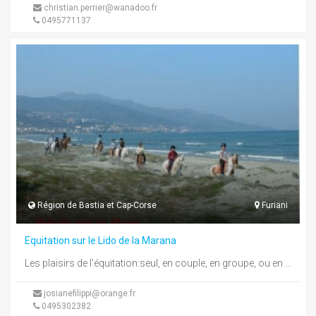
christian.perrier@wanadoo.fr
0495771137
Région de Bastia et Cap-Corse
Furiani
Equitation sur le Lido de la Marana
Les plaisirs de l'équitation:seul, en couple, en groupe, ou en familleLe Club développe différentes activités et disciplines, en Equitations Loisir ...
josianefilippi@orange.fr
0495302382