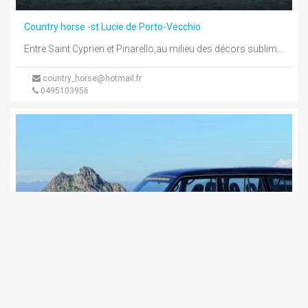
Country horse -st Lucie de Porto-Vecchio
Entre Saint Cyprien et Pinarello,au milieu des décors sublimes de la Corse, nous vous proposons différentes formules d'activités équestres de ...
country_horse@hotmail.fr
0495103956
Région de Bastia et Cap-Corse
Santo Pietro Di Tenda
navettes pour les plages des agriates