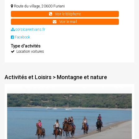
Route du village, 20600 Furiani
+33 06 18 83 15 76
Voir le téléphone
corsica.rent.vans@gmail.com
Voir le mail
corsicarentvans.fr
Facebook
Type d'actvités
Location voitures
Activités et Loisirs > Montagne et nature