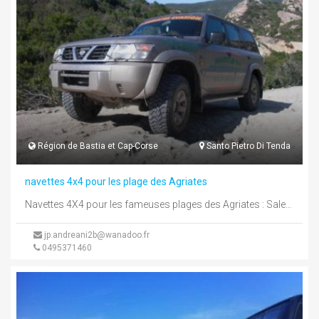
Région de Bastia et Cap-Corse
Santo Pietro Di Tenda
navettes 4x4 pour les plage des Agriates
Navettes 4X4 pour les fameuses plages des Agriates : Saleccia, Loto, Ghignu et Malfalco.
jp.andreani2b@wanadoo.fr
0495371460