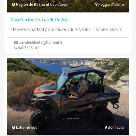
Région de Bastia et Cap-Corse
Poggio D'oletta
Caval'en liberté: Lac de Padula
Etes-vous partant pour découvrir le Nebbiu, l’arrière pays montagneux et ses villages, galoper sur la plage, vous baigner avec un ...
cavalenliberte@hotmail.fr
0495605162
Extreme sud
Bonifacio