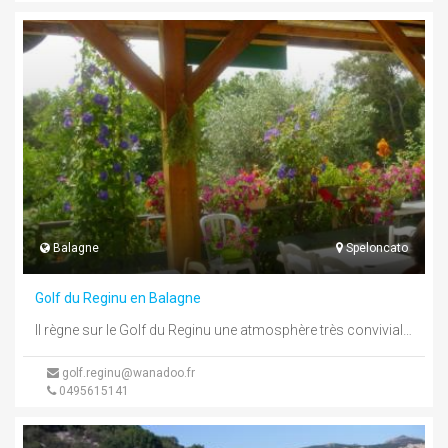
Balagne
Speloncato
Golf du Reginu en Balagne
Il règne sur le Golf du Reginu une atmosphère très conviviale que vous ressentirez dès votre arrivée au Club - ...
golf.reginu@wanadoo.fr
0495615141