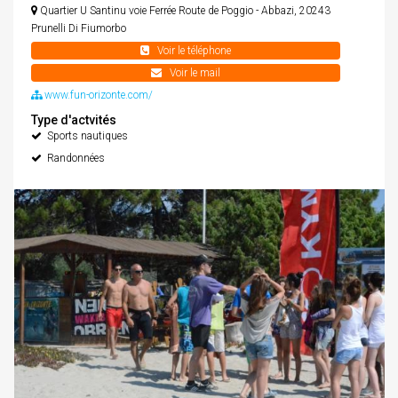
Quartier U Santinu voie Ferrée Route de Poggio - Abbazi, 20243
Prunelli Di Fiumorbo
+33 06 13 04 30 95
Voir le téléphone
fun-orizonte@orange.fr
Voir le mail
www.fun-orizonte.com/
Type d'actvités
Sports nautiques
Randonnées