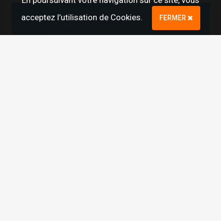
En poursuivant votre navigation sur ce site, vous
acceptez l’utilisation de Cookies.
FERMER
Région de Bastia et Cap-Corse
Santo Pietro Di Tenda
navettes pour les plages des agriates
venez découvrir nos plages du désert des agriate en 4x4 plusieurs départ par jour ( saleccia, lodu, malfalcu(ghiniu)
ste.biaggi@orange.fr
0612429563