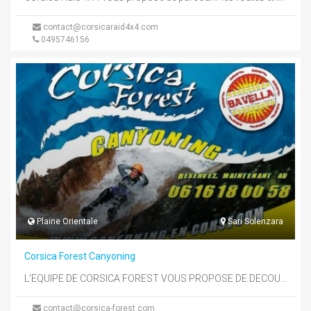
contact@corsicaraid4x4.com
0495746156
Plaine Orientale
Sari Solenzara
Corsica Forest Canyoning
L’EQUIPE DE CORSICA FOREST VOUS PROPOSE DE DECOUVRIR LES PLUS BEAUX CANYONS DU MASSIF DE BAVELLA.PULISCHELLU,VACCA ET PURCARACCIA POUR DECOUVRIR ...
contact@corsica-forest.com