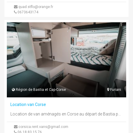
quad.stflo@orange.fr
0673643174
Région de Bastia et Cap-Corse
Furiani
Location van Corse
Location de van aménagés en Corse au départ de Bastia par Corsica rent vans pour vous permettre de faire une ...
corsica.rent.vans@gmail.com
06 18 83 15 76