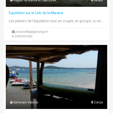
Région de Bastia et Cap-Corse
Furiani
Equitation sur le Lido de la Marana
Les plaisirs de l'équitation:seul, en couple, en groupe, ou en familleLe Club développe différentes activités et disciplines, en Equitations Loisir ...
josianefilippi@orange.fr
0495302382
Sartenais Valinco
Zonza