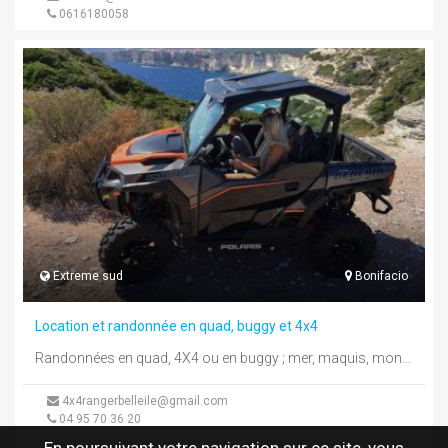
0616180058
Extreme sud
Bonifacio
Location et randonnée en quad, buggy et 4x4
Randonnées en quad, 4X4 ou en buggy ; mer, maquis, montagne... venez découvrir l'inaccessible en Ranger 4x4 Polaris ou en ...
4x4rangerbelleile@gmail.com
04 95 70 36 20