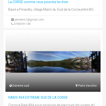
La CORSE comme vous pourriez la réver
Basé a Pinarellu, village Marin du Sud de la Corse,entre BONIFACIO PORTO VECCHIO et SOLENZARA,nous vous proposons des RANDONNEES SPORTIVES,SEMINAIRES ...
jetriders1@gmail.com
0786591138
Extreme sud
Porto Vecchio
RAIDS 4X4 EXTREME SUD DE LA CORSE
Corsica Raid 4X4 vous propose de parcourir les routes et les pistes de l'Extreme Sud de la Corse, des plages ...