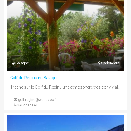
Balagne
Speloncato
Golf du Reginu en Balagne
Il règne sur le Golf du Reginu une atmosphère très conviviale que vous ressentirez dès votre arrivée au Club - ...
golf.reginu@wanadoo.fr
0495615141