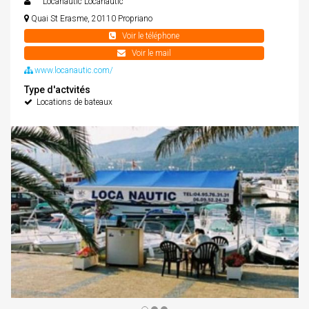
Locanautic Locanautic
Quai St Erasme, 20110 Propriano
+33 0650173828
Voir le téléphone
+33 0624124391
locanautic@locanautic.com
Voir le mail
www.locanautic.com/
Type d'actvités
Locations de bateaux