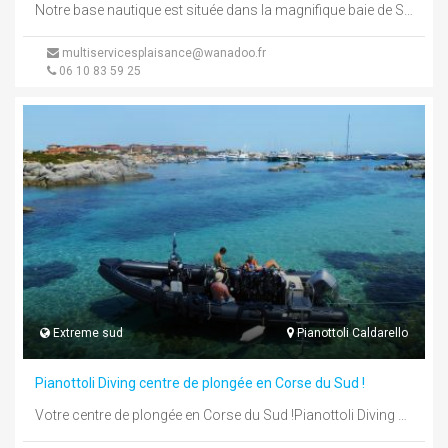
Notre base nautique est située dans la magnifique baie de Santa Giulia, à mi-chemin entre Porto-Vecchio et Bonifacio.Départ idéal pour ...
multiservicesplaisance@wanadoo.fr
06 10 83 59 25
Extreme sud
Pianottoli Caldarello
Pianottoli Diving centre de plongée en Corse du Sud !
Votre centre de plongée en Corse du Sud !Pianottoli Diving est votre centre de plongée sous-marine en Corse du Sud.Situé ...