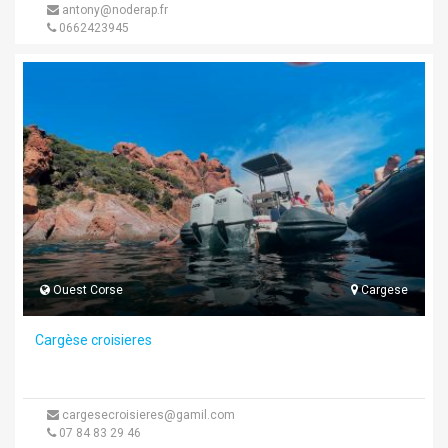
antony@noderap.fr
0662423945
Ouest Corse
Cargese
Cargèse croisieres
cargesecroisieres@gamil.com
07 84 83 29 46