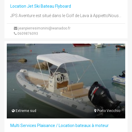
Location Jet Ski Bateau Flyboard
JPS Aventure est situé dans le Golf de Lava à AppiettoNous sommes dotés de 12 jet ski et de 5 ...
jeanpierresimonini@wanadoo.fr
0609876093
Extreme sud
Porto Vecchio
Multi Services Plaisance / Location bateaux à moteur