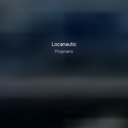
Locanautic
Propriano