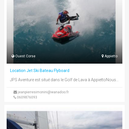
Ouest Corse
Appietto
Location Jet Ski Bateau Flyboard
JPS Aventure est situé dans le Golf de Lava à AppiettoNous sommes dotés de 12 jet ski et de 5 ...
jeanpierresimonini@wanadoo.fr
0609876093