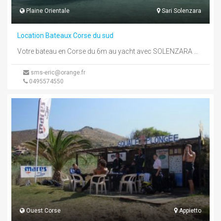
Plaine Orientale
Sari Solenzara
Location Bateaux Corse du sud
Votre bateau en Corse du 6m au yacht avec SOLENZARA MARINE SERVICE. Pensez que vous pouvez habiter sur votre bateau ...
sms-eric@orange.fr
0495574550
Ouest Corse
Appietto