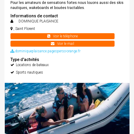
Pour les amateurs de sensations fortes nous louons aussi des skis
nautiques, wakeboards et bouées tractables.
Informations de contact
DOMINIQUE PLAISANCE
, Saint Florent
+33 0495370708
Voir le téléphone
+33 0616905802
dominiqueplaisance@wanadoo.fr
Voir le mail
dominiqueplaisance.pagesperso-orange.fr
Type d'actvités
Locations de bateaux
Sports nautiques