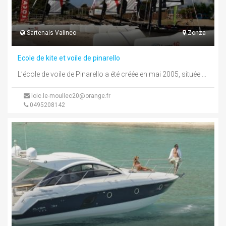
Sartenais Valinco
Zonza
Ecole de kite et voile de pinarello
L’école de voile de Pinarello a été créée en mai 2005, située dans la baie de Pinarello, à une quinzaine ...
loic.le-moullec20@orange.fr
0495208142