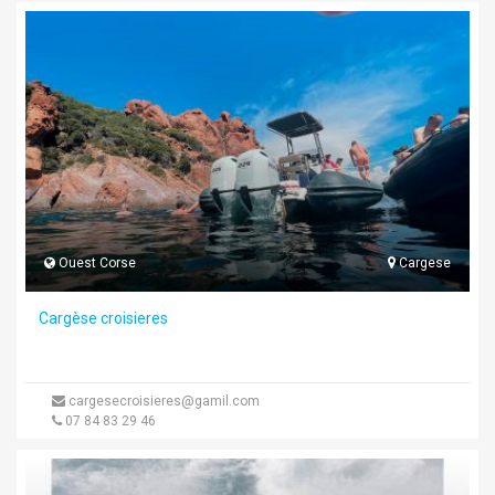
Ouest Corse
Cargese
Cargèse croisieres
cargesecroisieres@gamil.com
07 84 83 29 46