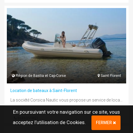
Région de Bastia et Cap-Corse
Saint Florent
Location de bateaux à Saint-Florent
La société Corsica Nautic vous propose un service de location de bateaux à moteur de type semi-rigide et coque-open, de ...
En poursuivant votre navigation sur ce site, vous
info@corsica-nautic.com
0686051801
acceptez l’utilisation de Cookies.
FERMER