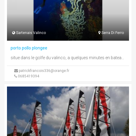
Sartenais Valinco
Serra Di Ferro
porto pollo plongee
situe dans le golfe du valinco, a quelques minutes en bateau des sites emblematiques , (cathedrales, aiguilles, grande vallee...), est ...
patrickfrancois336@orange.fr
0685419394