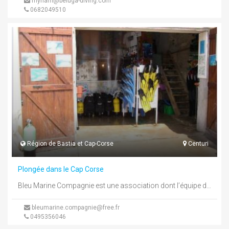
myriam@beluga-diving.com
0682049510
Région de Bastia et Cap-Corse
Centuri
Plongée dans le Cap Corse
Bleu Marine Compagnie est une association dont l’équipe dirigeante et encadrante est exclusivement constituée de bénévoles qui se donnent sans ...
bleumarine.compagnie@free.fr
0495356046