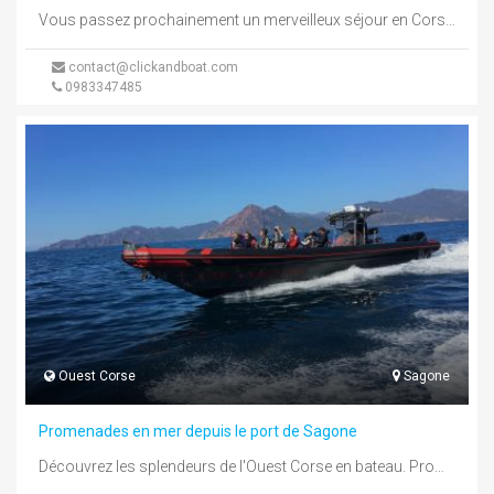
Vous passez prochainement un merveilleux séjour en Corse alors offrez-vous une inoubliable journée sur l'eau.Sur www.clickandboat.com vous trouverez des centaines ...
contact@clickandboat.com
0983347485
Ouest Corse
Sagone
Promenades en mer depuis le port de Sagone
Découvrez les splendeurs de l'Ouest Corse en bateau. Promenade en mer vers la Réserve de Scandola en passant par Cargèse, ...