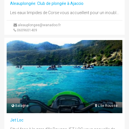
Aleauplongée: Club de plongée à Ajaccio
Les eaux limpides de Corse vous accueillent pour un inoubliable moment dans ses splendides fonds marins.La limpidité des eaux de ...
aleauplongee@wanadoo.fr
0609601409
Balagne
L'ile Rousse
Jet Loc