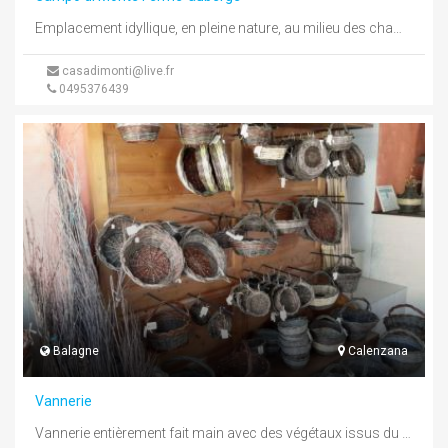
Emplacement idyllique, en pleine nature, au milieu des champs qui dominent le golfe de Saint-Florent. Ensuite pour sa beauté : ...
casadimonti@live.fr
0495376439
Balagne
Calenzana
Vannerie
Vannerie entièrement fait main avec des végétaux issus du maquis, Olivier, myrte, roseaux. L'osier.Atelier ouvert de 10h à 12h fermé ...