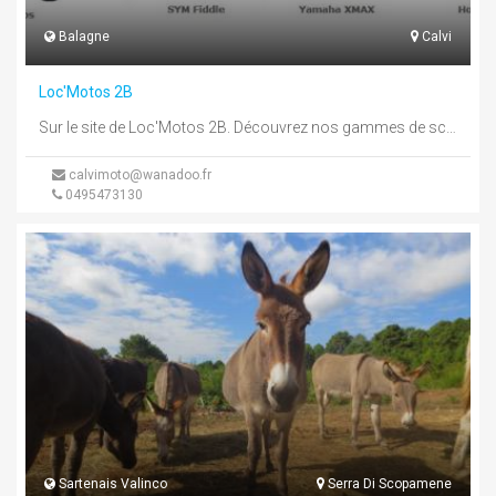
Balagne
Calvi
Loc'Motos 2B
Sur le site de Loc'Motos 2B. Découvrez nos gammes de scooter,de motos, et de vélos dans une large gamme de ...
calvimoto@wanadoo.fr
0495473130
Sartenais Valinco
Serra Di Scopamene