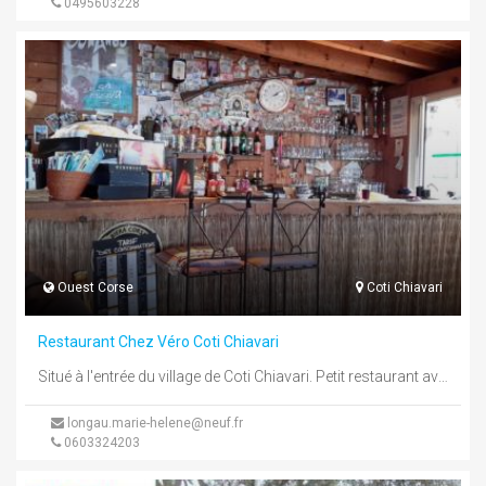
0495603228
Ouest Corse
Coti Chiavari
Restaurant Chez Véro Coti Chiavari
Situé à l'entrée du village de Coti Chiavari. Petit restaurant avec belle terrasse et vue magnifique. Cuisine simple et familiale.
longau.marie-helene@neuf.fr
0603324203