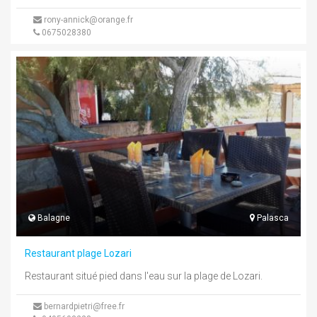
rony-annick@orange.fr
0675028380
Balagne
Palasca
Restaurant plage Lozari
Restaurant situé pied dans l'eau sur la plage de Lozari.
bernardpietri@free.fr