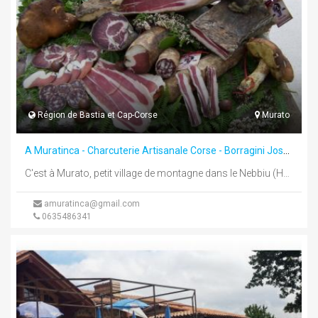
Région de Bastia et Cap-Corse
Murato
A Muratinca - Charcuterie Artisanale Corse - Borragini Joseph & Fils
C'est à Murato, petit village de montagne dans le Nebbiu (Haute-Corse), que se situe notre exploitation familiale où nous élaborons ...
amuratinca@gmail.com
0635486341