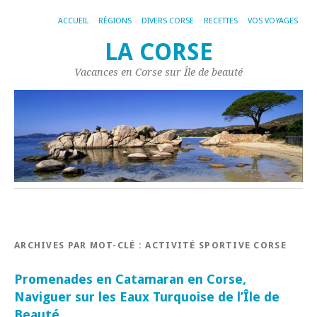
ACCUEIL
RÉGIONS
DIVERS CORSE
RECETTES
VOS VOYAGES
LA CORSE
Vacances en Corse sur Île de beauté
ARCHIVES PAR MOT-CLÉ :
ACTIVITÉ SPORTIVE CORSE
Promenades en Catamaran en Corse,
Naviguer sur les Eaux Turquoise de l’Île de
Beauté