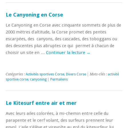
Le Canyoning en Corse
Le Canyoning en Corse avec cinquante sommets de plus de
2000 mètres d’altitude, la Corse promet des pentes
escarpées, des canyons, des cascades, des toboggans ou
des descentes plus abruptes ce qui permet à chacun de
choisir un site en …
Continuer la lecture
→
Catégories :
Activités sportives Corse
,
Divers Corse
| Mots-clés :
activité
sportive corse
,
canyoning
|
Permaliens
Le Kitesurf entre air et mer
Avec leurs ailes colorées, à mi-chemin entre celle du
parapente et le cerf volant, des surfeurs prennent leur
envol. L’aile s’élève et virevolte au gré du kitesurfeur lui