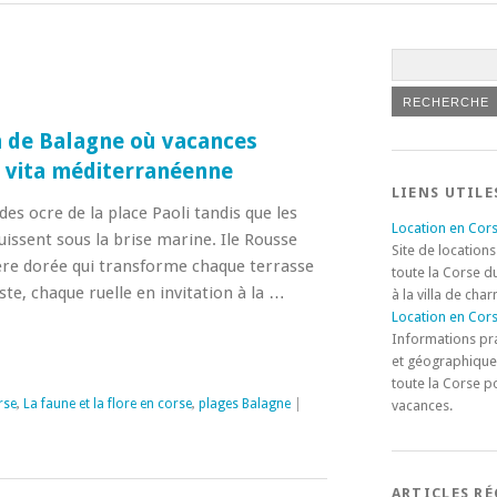
in de Balagne où vacances
e vita méditerranéenne
LIENS UTILE
ades ocre de la place Paoli tandis que les
Location en Cors
issent sous la brise marine. Ile Rousse
Site de locations
ière dorée qui transforme chaque terrasse
toute la Corse d
te, chaque ruelle en invitation à la …
à la villa de cha
Location en Cors
Informations pr
et géographique
toute la Corse p
rse
,
La faune et la flore en corse
,
plages Balagne
|
vacances.
ARTICLES R