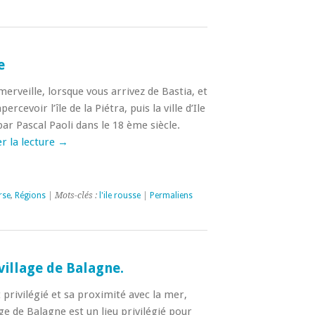
e
 merveille, lorsque vous arrivez de Bastia, et
cevoir l’île de la Piétra, puis la ville d’Ile
ar Pascal Paoli dans le 18 ème siècle.
r la lecture
→
rse
,
Régions
| Mots-clés :
l'ile rousse
|
Permaliens
village de Balagne.
privilégié et sa proximité avec la mer,
age de Balagne est un lieu privilégié pour