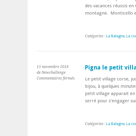
petit
des vacances réussis en 
village
montagne. Monticello 
de
Balagne.
Catégories :
La Balagne
,
La co
Pigna le petit vil
15 novembre 2016
de Newchallenge
sur
Commentaires fermés
Le petit village corse, 
Pigna
bijou, à quelques minutes
le
petit village apparait en
petit
serré pour s’engager su
village
corse
Catégories :
La Balagne
,
La co