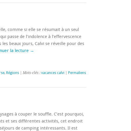
lle, comme si elle se résumait à un seul
e qui passe de l’indolence à l’effervescence
les beaux jours, Calvi se réveille pour des
nuer la lecture
→
rse
,
Régions
| Mots-clés :
vacances calvi
|
Permaliens
sages à couper le souffle. C’est pourquoi,
 et ses différentes activités, cet endroit
éjours de camping intéressants. Il est