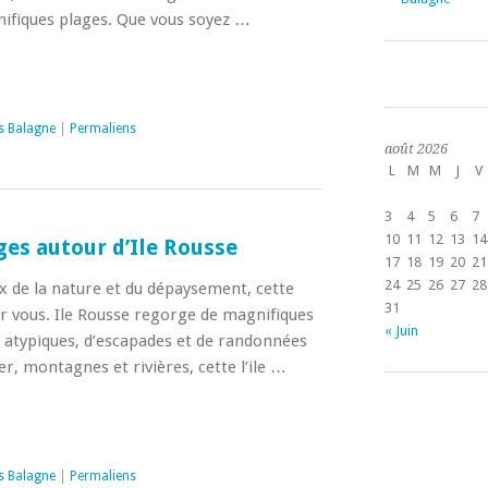
ifiques plages. Que vous soyez …
s Balagne
|
Permaliens
août 2026
L
M
M
J
V
3
4
5
6
7
10
11
12
13
14
es autour d’Ile Rousse
17
18
19
20
21
24
25
26
27
28
x de la nature et du dépaysement, cette
31
ur vous. Ile Rousse regorge de magnifiques
« Juin
es atypiques, d’escapades et de randonnées
r, montagnes et rivières, cette l’ile …
s Balagne
|
Permaliens