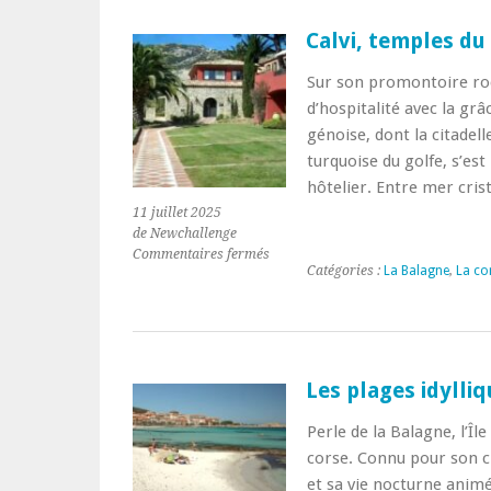
vacances
riment
Calvi, temples du
avec
dolce
Sur son promontoire roc
vita
d’hospitalité avec la gr
méditerranéenne
génoise, dont la citadell
turquoise du golfe, s’es
hôtelier. Entre mer cris
11 juillet 2025
de Newchallenge
sur
Commentaires fermés
Catégories :
La Balagne
,
La co
Calvi,
temples
du
luxe
face
à
Les plages idylliq
la
Méditerranée
Perle de la Balagne, l’Îl
corse. Connu pour son c
et sa vie nocturne animé