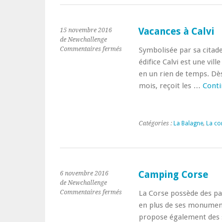
Vacances à Calvi
15 novembre 2016
de Newchallenge
sur
Commentaires fermés
Symbolisée par sa citade
Vacances
édifice Calvi est une vill
à
en un rien de temps. Dès 
Calvi
mois, reçoit les …
Conti
Catégories :
La Balagne
,
La co
Camping Corse
6 novembre 2016
de Newchallenge
sur
Commentaires fermés
La Corse possède des pay
Camping
en plus de ses monuments
Corse
propose également des s