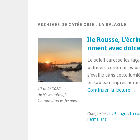
ARCHIVES DE CATÉGORIE :
LA BALAGNE
Ile Rousse, L’écr
riment avec dolc
Le soleil caresse les faç
palmiers centenaires bru
s’éveille dans cette lum
en tableau impressionnis
17 août 2025
Continuer la lecture
→
de Newchallenge
sur
Commentaires fermés
Ile
Rousse,
Catégories :
La Balagne
,
La co
L’écrin
Permaliens
de
Balagne
où