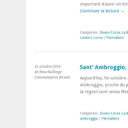
important d’avoir un iti
Continuer la lecture
→
Catégories :
Divers Corse
,
La 
castors
,
corse
|
Permaliens
Sant’ Ambroggio,
31 octobre 2016
de Newchallenge
sur
Commentaires fermés
Aujourd’hui, fin octobre
Sant’
Ambroggio, proche du pet
Ambroggio,
la région sont venus fêt
fête
halloween
Catégories :
Divers Corse
,
La 
ambroggio
|
Permaliens