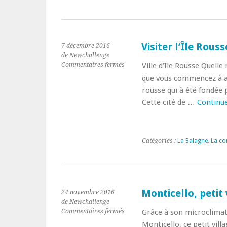
Visiter l’Île Rouss
7 décembre 2016
de Newchallenge
sur
Commentaires fermés
Ville d’Ile Rousse Quelle
Visiter
que vous commencez à aper
l’Île
rousse qui à été fondée p
Rousse
Cette cité de …
Continue
Catégories :
La Balagne
,
La co
Monticello, petit 
24 novembre 2016
de Newchallenge
sur
Commentaires fermés
Grâce à son microclimat 
Monticello,
Monticello, ce petit vill