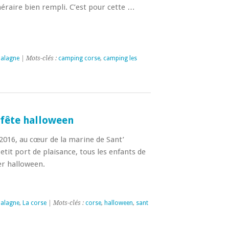
néraire bien rempli. C’est pour cette …
Balagne
| Mots-clés :
camping corse
,
camping les
 fête halloween
 2016, au cœur de la marine de Sant’
it port de plaisance, tous les enfants de
er halloween.
Balagne
,
La corse
| Mots-clés :
corse
,
halloween
,
sant