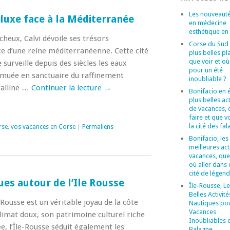
Les nouveaut
 luxe face à la Méditerranée
en médecine
esthétique en
heux, Calvi dévoile ses trésors
Corse du Sud :
âce d’une reine méditerranéenne. Cette cité
plus belles pl
que voir et où
e surveille depuis des siècles les eaux
pour un été
t muée en sanctuaire du raffinement
inoubliable ?
talline …
Continuer la lecture
→
Bonifacio en é
plus belles act
de vacances, 
faire et que v
la cité des fal
rse
,
vos vacances en Corse
|
Permaliens
Bonifacio, les
meilleures act
vacances, que 
où aller dans 
cité de légend
ues autour de l’Ile Rousse
Île-Rousse, Le
Belles Activité
e Rousse est un véritable joyau de la côte
Nautiques po
Vacances
limat doux, son patrimoine culturel riche
Inoubliables 
e, l’Île-Rousse séduit également les
Balagne