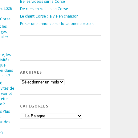
Belles videos sur la Corse
és 2026
De rues en ruelles en Corse
Le chant Corse : la vie en chanson
 Corse
Poser une annonce sur locationencorse.eu
 les
ages,
 aller
té, les
ivités
que
oir dans
ARCHIVES
aises ?
Archives
 6
ivités de
voir et
cette
e ?
CATÉGORIES
s Plus
Catégories
s
ur des
en