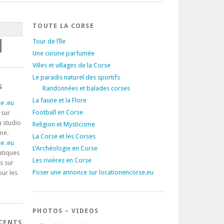
TOUTE LA CORSE
Tour de l’île
Une cuisine parfumée
Villes et villages de la Corse
Le paradis naturel des sportifs
S
Randonnées et balades corses
La faune et la Flore
e .eu
Football en Corse
 sur
u studio
Religion et Mysticisme
rme.
La Corse et les Corses
e .eu
L’Archéologie en Corse
atiques
Les rivières en Corse
s sur
Poser une annonce sur locationencorse.eu
our les
PHOTOS – VIDEOS
ÉCENTS