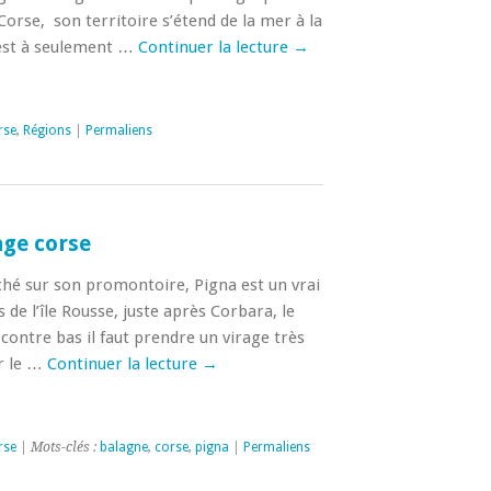
Corse, son territoire s’étend de la mer à la
est à seulement …
Continuer la lecture
→
rse
,
Régions
|
Permaliens
lage corse
juché sur son promontoire, Pigna est un vrai
 de l’île Rousse, juste après Corbara, le
 contre bas il faut prendre un virage très
r le …
Continuer la lecture
→
rse
| Mots-clés :
balagne
,
corse
,
pigna
|
Permaliens