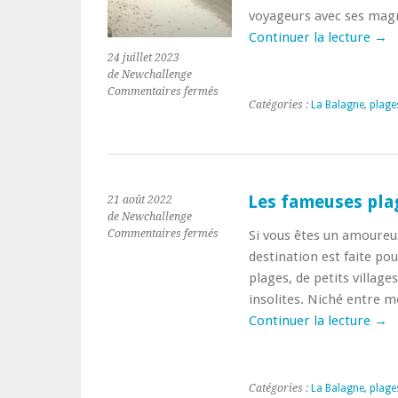
voyageurs avec ses magn
Continuer la lecture
→
24 juillet 2023
de Newchallenge
sur
Commentaires fermés
Catégories :
La Balagne
,
plage
Les
plages
idylliques
autour
de
l’Ile
Les fameuses plag
21 août 2022
Rousse
de Newchallenge
sur
Commentaires fermés
Si vous êtes un amoureu
Les
destination est faite po
fameuses
plages, de petits villag
plages
insolites. Niché entre me
autour
d’Ile
Continuer la lecture
→
Rousse
Catégories :
La Balagne
,
plage