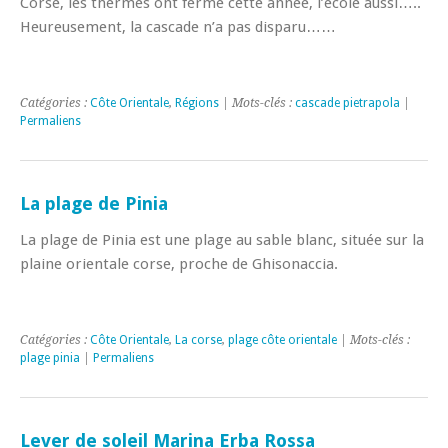
Corse, les thermes ont fermé cette année, l’école aussi…..
Heureusement, la cascade n’a pas disparu……
Catégories :
Côte Orientale
,
Régions
| Mots-clés :
cascade pietrapola
|
Permaliens
La plage de Pinia
La plage de Pinia est une plage au sable blanc, située sur la
plaine orientale corse, proche de Ghisonaccia.
Catégories :
Côte Orientale
,
La corse
,
plage côte orientale
| Mots-clés :
plage pinia
|
Permaliens
Lever de soleil Marina Erba Rossa