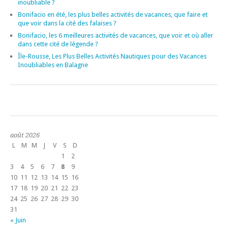
inoubliable ?
Bonifacio en été, les plus belles activités de vacances, que faire et
que voir dans la cité des falaises ?
Bonifacio, les 6 meilleures activités de vacances, que voir et où aller
dans cette cité de légende ?
Île-Rousse, Les Plus Belles Activités Nautiques pour des Vacances
Inoubliables en Balagne
août 2026
L
M
M
J
V
S
D
1
2
3
4
5
6
7
8
9
10
11
12
13
14
15
16
17
18
19
20
21
22
23
24
25
26
27
28
29
30
31
« Juin