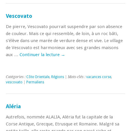
Vescovato
De pierre, Vescovato pourrait suspendre par son absence
de couleur. Mais ce qui ressemble, de loin, à un roc bâti,
s’élève dans une marée de verdure dense et vive. Le village
de Vescovato est harmonieux avec ses grandes maisons
aux …
Continuer la lecture
→
Catégories :
Côte Orientale
,
Régions
| Mots-clés :
vacances corse
,
vescovato
|
Permaliens
Aléria
Autrefois, nommée ALALIA, Aléria fut la capitale de la
Corse Antique, Grecque, Etrusque et Romaine. Malgré sa
petite taille, elle reste grande par son passé riche et