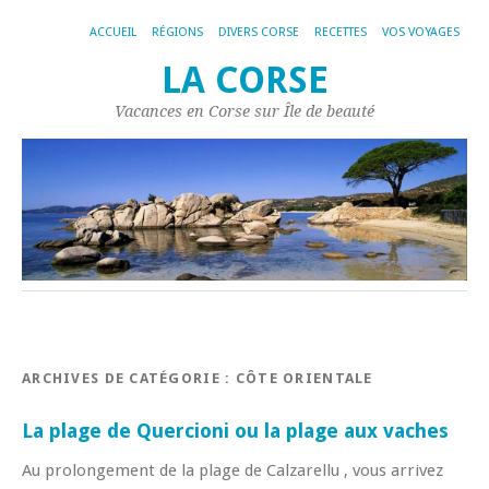
ACCUEIL
RÉGIONS
DIVERS CORSE
RECETTES
VOS VOYAGES
LA CORSE
Vacances en Corse sur Île de beauté
ARCHIVES DE CATÉGORIE :
CÔTE ORIENTALE
La plage de Quercioni ou la plage aux vaches
Au prolongement de la plage de Calzarellu , vous arrivez