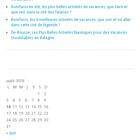
Bonifacio en été, les plus belles activités de vacances, que faire et
que voir dans la cité des falaises ?
Bonifacio, les 6 meilleures activités de vacances, que voir et où aller
dans cette cité de légende ?
Île-Rousse, Les Plus Belles Activités Nautiques pour des Vacances
Inoubliables en Balagne
août 2026
L
M
M
J
V
S
D
1
2
3
4
5
6
7
8
9
10
11
12
13
14
15
16
17
18
19
20
21
22
23
24
25
26
27
28
29
30
31
« Juin