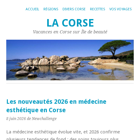
ACCUEIL
RÉGIONS
DIVERS CORSE
RECETTES
VOS VOYAGES
LA CORSE
Vacances en Corse sur Île de beauté
Les nouveautés 2026 en médecine
esthétique en Corse
8 juin 2026
de Newchallenge
La médecine esthétique évolue vite, et 2026 confirme
plusieurs tendances de fond : des soins toujours plus