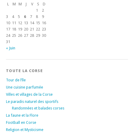
L
M
M
J
V
S
D
1
2
3
4
5
6
7
8
9
10
11
12
13
14
15
16
17
18
19
20
21
22
23
24
25
26
27
28
29
30
31
« Juin
TOUTE LA CORSE
Tour de l’île
Une cuisine parfumée
Villes et villages de la Corse
Le paradis naturel des sportifs
Randonnées et balades corses
La faune et la Flore
Football en Corse
Religion et Mysticisme