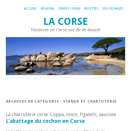
ACCUEIL
RÉGIONS
DIVERS CORSE
RECETTES
VOS VOYAGES
LA CORSE
Vacances en Corse sur Île de beauté
ARCHIVES DE CATÉGORIE :
VIANDE ET CHARCUTERIE
La charcuterie corse: Coppa, lonzo, figatelli, saucisse
L’abattage du cochon en Corse