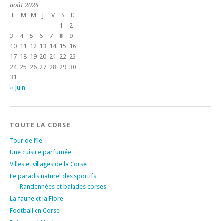
août 2026
L
M
M
J
V
S
D
1
2
3
4
5
6
7
8
9
10
11
12
13
14
15
16
17
18
19
20
21
22
23
24
25
26
27
28
29
30
31
« Juin
TOUTE LA CORSE
Tour de l’île
Une cuisine parfumée
Villes et villages de la Corse
Le paradis naturel des sportifs
Randonnées et balades corses
La faune et la Flore
Football en Corse