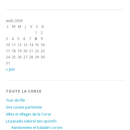
août 2026
L
M
M
J
V
S
D
1
2
3
4
5
6
7
8
9
10
11
12
13
14
15
16
17
18
19
20
21
22
23
24
25
26
27
28
29
30
31
« Juin
TOUTE LA CORSE
Tour de l’île
Une cuisine parfumée
Villes et villages de la Corse
Le paradis naturel des sportifs
Randonnées et balades corses