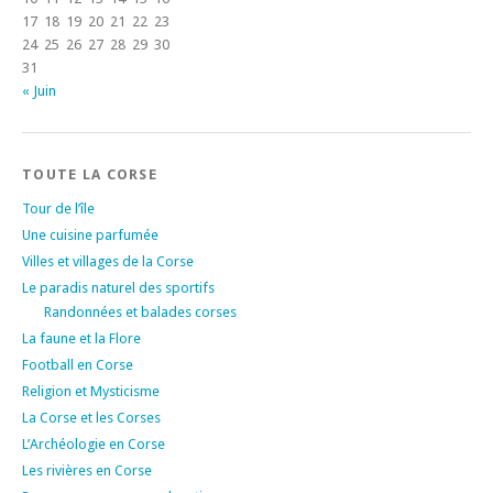
17
18
19
20
21
22
23
24
25
26
27
28
29
30
31
« Juin
TOUTE LA CORSE
Tour de l’île
Une cuisine parfumée
Villes et villages de la Corse
Le paradis naturel des sportifs
Randonnées et balades corses
La faune et la Flore
Football en Corse
Religion et Mysticisme
La Corse et les Corses
L’Archéologie en Corse
Les rivières en Corse