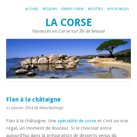
ACCUEIL
RÉGIONS
DIVERS CORSE
RECETTES
VOS VOYAGES
LA CORSE
Vacances en Corse sur Île de beauté
Flan à la châtaigne
11 janvier 2014
de Newchallenge
Flan à la châtaigne. Une
spécialité de corse
et c’est un vrai
régal, un moment de douceur. Si le chocolat entre
aujourd’hui dans la préparation de desserts venus du