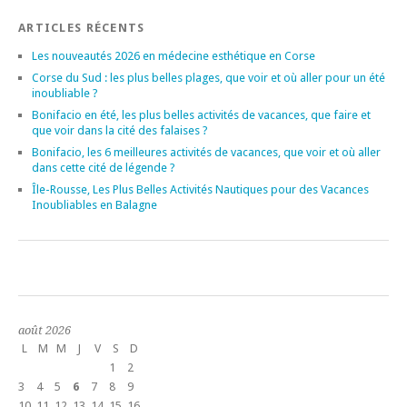
ARTICLES RÉCENTS
Les nouveautés 2026 en médecine esthétique en Corse
Corse du Sud : les plus belles plages, que voir et où aller pour un été
inoubliable ?
Bonifacio en été, les plus belles activités de vacances, que faire et
que voir dans la cité des falaises ?
Bonifacio, les 6 meilleures activités de vacances, que voir et où aller
dans cette cité de légende ?
Île-Rousse, Les Plus Belles Activités Nautiques pour des Vacances
Inoubliables en Balagne
août 2026
L
M
M
J
V
S
D
1
2
3
4
5
6
7
8
9
10
11
12
13
14
15
16