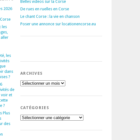
Belles videos sur la Corse
és 2026
De rues en ruelles en Corse
Le chant Corse : la vie en chanson
 Corse
Poser une annonce sur locationencorse.eu
 les
ages,
 aller
té, les
ivités
que
oir dans
ARCHIVES
aises ?
Archives
 6
ivités de
voir et
cette
e ?
CATÉGORIES
s Plus
Catégories
s
ur des
en