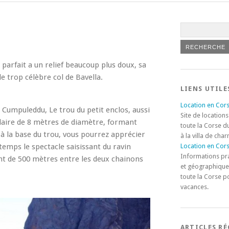
parfait a un relief beaucoup plus doux, sa
e trop célèbre col de Bavella.
LIENS UTILE
Location en Cors
U Cumpuleddu, Le trou du petit enclos, aussi
Site de locations
culaire de 8 mètres de diamètre, formant
toute la Corse d
à la base du trou, vous pourrez apprécier
à la villa de cha
temps le spectacle saisissant du ravin
Location en Cors
Informations pr
ant de 500 mètres entre les deux chainons
et géographique
toute la Corse p
vacances.
ARTICLES R