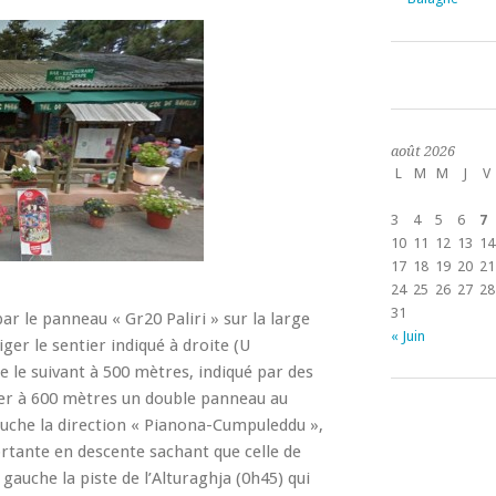
août 2026
L
M
M
J
V
3
4
5
6
7
10
11
12
13
14
17
18
19
20
21
24
25
26
27
28
31
par le panneau « Gr20 Paliri » sur la large
« Juin
iger le sentier indiqué à droite (U
le suivant à 500 mètres, indiqué par des
ver à 600 mètres un double panneau au
auche la direction « Pianona-Cumpuleddu »,
ortante en descente sachant que celle de
gauche la piste de l’Alturaghja (0h45) qui