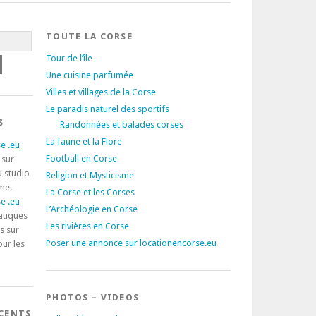
TOUTE LA CORSE
Tour de l’île
Une cuisine parfumée
Villes et villages de la Corse
Le paradis naturel des sportifs
S
Randonnées et balades corses
La faune et la Flore
e .eu
Football en Corse
 sur
u studio
Religion et Mysticisme
rme.
La Corse et les Corses
e .eu
L’Archéologie en Corse
atiques
Les rivières en Corse
s sur
Poser une annonce sur locationencorse.eu
our les
PHOTOS – VIDEOS
ÉCENTS