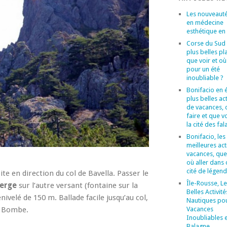
Les nouveaut
en médecine
esthétique en
Corse du Sud :
plus belles pl
que voir et où
pour un été
inoubliable ?
Bonifacio en é
plus belles act
de vacances, 
faire et que v
la cité des fal
Bonifacio, les
meilleures act
vacances, que 
où aller dans 
cité de légend
te en direction du col de Bavella. Passer le
Île-Rousse, Le
berge
sur l’autre versant (fontaine sur la
Belles Activité
ivelé de 150 m. Ballade facile jusqu’au col,
Nautiques po
a Bombe.
Vacances
Inoubliables 
Balagne