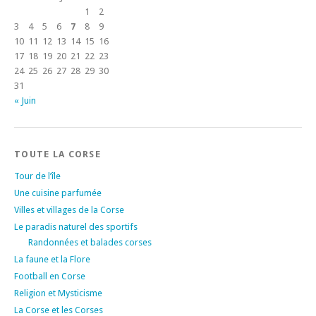
1
2
3
4
5
6
7
8
9
10
11
12
13
14
15
16
17
18
19
20
21
22
23
24
25
26
27
28
29
30
31
« Juin
TOUTE LA CORSE
Tour de l’île
Une cuisine parfumée
Villes et villages de la Corse
Le paradis naturel des sportifs
Randonnées et balades corses
La faune et la Flore
Football en Corse
Religion et Mysticisme
La Corse et les Corses