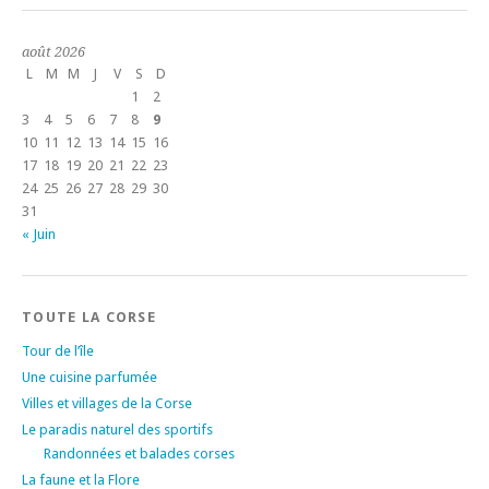
août 2026
L
M
M
J
V
S
D
1
2
3
4
5
6
7
8
9
10
11
12
13
14
15
16
17
18
19
20
21
22
23
24
25
26
27
28
29
30
31
« Juin
TOUTE LA CORSE
Tour de l’île
Une cuisine parfumée
Villes et villages de la Corse
Le paradis naturel des sportifs
Randonnées et balades corses
La faune et la Flore