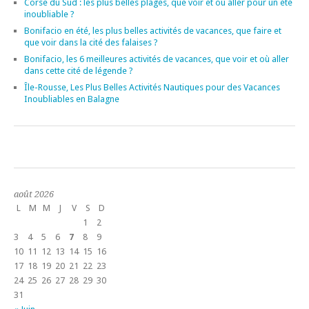
Corse du Sud : les plus belles plages, que voir et où aller pour un été
inoubliable ?
Bonifacio en été, les plus belles activités de vacances, que faire et
que voir dans la cité des falaises ?
Bonifacio, les 6 meilleures activités de vacances, que voir et où aller
dans cette cité de légende ?
Île-Rousse, Les Plus Belles Activités Nautiques pour des Vacances
Inoubliables en Balagne
août 2026
L
M
M
J
V
S
D
1
2
3
4
5
6
7
8
9
10
11
12
13
14
15
16
17
18
19
20
21
22
23
24
25
26
27
28
29
30
31