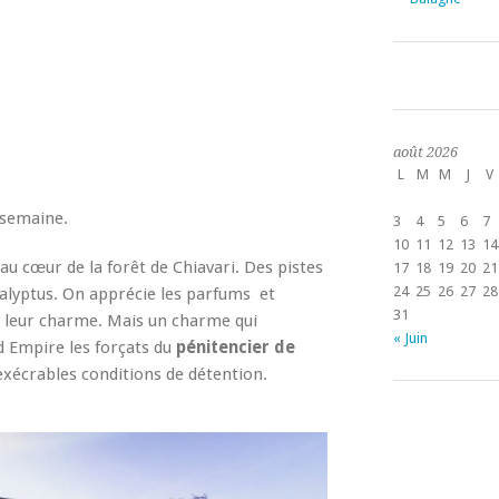
août 2026
L
M
M
J
V
 semaine.
3
4
5
6
7
10
11
12
13
14
au cœur de la forêt de Chiavari. Des pistes
17
18
19
20
21
24
25
26
27
28
calyptus. On apprécie les parfums et
31
 leur charme. Mais un charme qui
« Juin
nd Empire les forçats du
pénitencier de
xécrables conditions de détention.