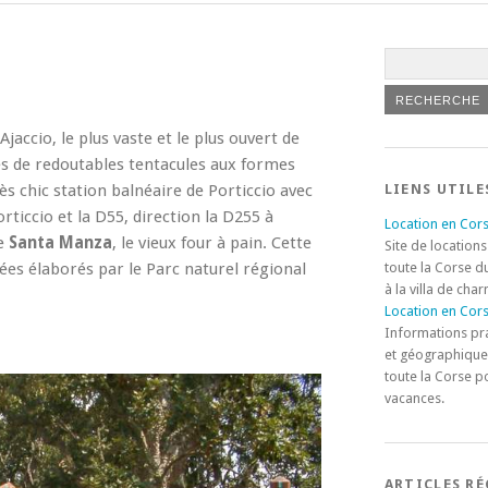
jaccio, le plus vaste et le plus ouvert de
es de redoutables tentacules aux formes
rès chic station balnéaire de Porticcio avec
LIENS UTILE
ticcio et la D55, direction la D255 à
Location en Cors
de
Santa Manza
, le vieux four à pain. Cette
Site de locations
es élaborés par le Parc naturel régional
toute la Corse d
à la villa de cha
Location en Cors
Informations pr
et géographique
toute la Corse p
vacances.
ARTICLES R