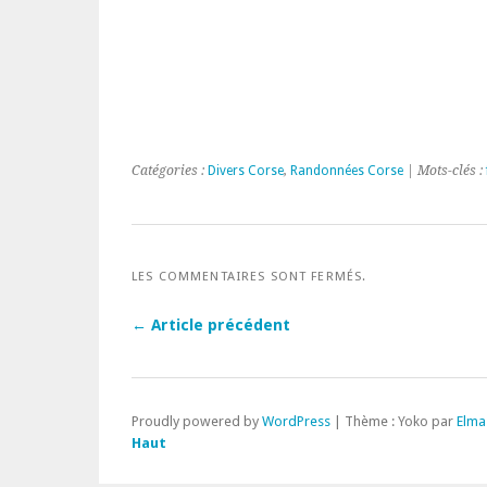
Catégories :
Divers Corse
,
Randonnées Corse
| Mots-clés :
LES COMMENTAIRES SONT FERMÉS.
← Article précédent
Proudly powered by
WordPress
|
Thème : Yoko par
Elma
Haut