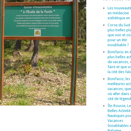
Les nouveaut
en médecine
esthétique en
Corse du Sud :
plus belles pl
que voir et où
pour un été
inoubliable ?
Bonifacio en é
plus belles act
de vacances, 
faire et que v
la cité des fal
Bonifacio, les
meilleures act
vacances, que 
où aller dans 
cité de légend
Île-Rousse, Le
Belles Activité
Nautiques po
Vacances
Inoubliables 
Balagne