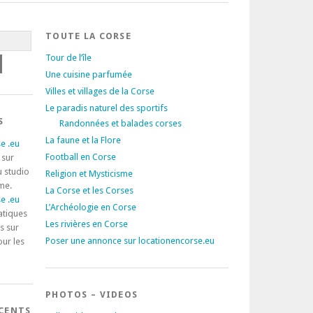
TOUTE LA CORSE
Tour de l’île
Une cuisine parfumée
Villes et villages de la Corse
Le paradis naturel des sportifs
S
Randonnées et balades corses
La faune et la Flore
e .eu
Football en Corse
 sur
u studio
Religion et Mysticisme
rme.
La Corse et les Corses
e .eu
L’Archéologie en Corse
atiques
Les rivières en Corse
s sur
Poser une annonce sur locationencorse.eu
our les
PHOTOS – VIDEOS
ÉCENTS