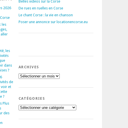
Belles videos sur la Corse
és 2026
De rues en ruelles en Corse
Le chant Corse : la vie en chanson
 Corse
Poser une annonce sur locationencorse.eu
 les
ages,
 aller
té, les
ivités
que
oir dans
ARCHIVES
aises ?
Archives
 6
ivités de
voir et
cette
e ?
CATÉGORIES
s Plus
Catégories
s
ur des
en