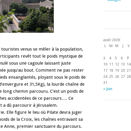
août 2026
L
M
M
J
V
ouristes venus se mêler à la population,
articipants revêt tout le poids mystique de
3
4
5
6
7
mulé sous une cagoule laissant juste
10
11
12
13
14
achée jusqu’au bout. Comment ne pas rester
17
18
19
20
21
24
25
26
27
28
pieds ensanglantés, ployant sous le poids de
31
d’envergure et 31,5Kg), la lourde chaîne de
« Juin
 ce long chemin parcouru. C’est un poids de
rches accidentées de ce parcours…. Ce
t a dû parcourir à Jérusalem.
e. Elle figure le lieu où Pilate devra juger
poids de la Croix, les chaînes entravant sa
nte Anne, premier sanctuaire du parcours.