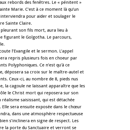
aux rebords des fenêtres. Le « pénitent »
ainte Marie. C’est à ce moment là qu’un
interviendra pour aider et soulager le
re Sainte Claire.
 pleurant son fils mort, aura lieu à
ise figurant le Golgotha. Le parcours,
le.
écoute l’Evangile et le sermon. L’appel
era repris plusieurs fois en choeur par
ants Polyphoniques. Ce n’est qu’à ce
e, déposera sa croix sur le maître-autel et
ents. Ceux-ci, au nombre de 8, pieds nus
e, la cagoule ne laissant apparaître que les
rôle le Christ mort qui reposera sur son
un réalisme saisissant, qui est détachée
 Elle sera ensuite exposée dans le chœur
 viendra, dans une atmosphère respectueuse
ien s’inclinera en signe de respect. Les
re la porte du Sanctuaire et verront se