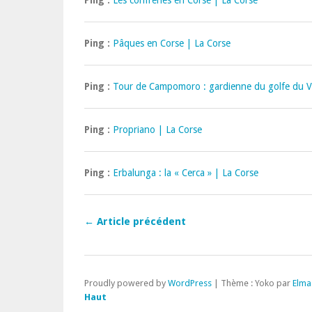
Ping :
Les confréries en Corse | La Corse
Ping :
Pâques en Corse | La Corse
Ping :
Tour de Campomoro : gardienne du golfe du Va
Ping :
Propriano | La Corse
Ping :
Erbalunga : la « Cerca » | La Corse
← Article précédent
Proudly powered by
WordPress
|
Thème : Yoko par
Elma
Haut