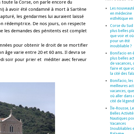
toute la Corse, on parle encore du
Les nouveaut
ni) à avoir été condamné à mort à Sartène
en médecine
capturé, les gendarmes lui auraient laissé
esthétique en
on rédemptrice. De nos jours, on respecte
Corse du Sud :
que les demandes des pénitents est complet
plus belles pl
que voir et où
pour un été
années pour obtenir le droit de se mortifier
inoubliable ?
n âge varie entre 20 et 60 ans. Il devra se
Bonifacio en é
plus belles act
di soir pour prier et méditer avec ferveur
de vacances, 
faire et que v
la cité des fal
Bonifacio, les
meilleures act
vacances, que 
où aller dans 
cité de légend
Île-Rousse, Le
Belles Activité
Nautiques po
Vacances
Inoubliables 
Balagne