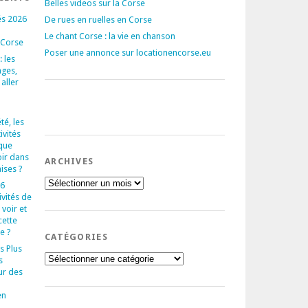
Belles videos sur la Corse
és 2026
De rues en ruelles en Corse
Le chant Corse : la vie en chanson
 Corse
Poser une annonce sur locationencorse.eu
 les
ages,
 aller
té, les
ivités
que
oir dans
ARCHIVES
aises ?
Archives
 6
ivités de
voir et
cette
e ?
CATÉGORIES
s Plus
Catégories
s
ur des
en