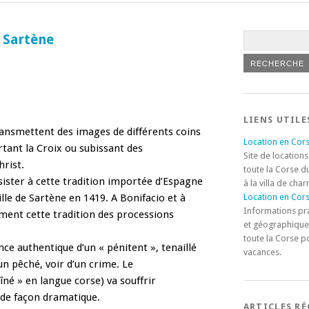
à Sartène
LIENS UTILE
ansmettent des images de différents coins
Location en Cors
tant la Croix ou subissant des
Site de locations
hrist.
toute la Corse d
ister à cette tradition importée d’Espagne
à la villa de cha
lle de Sartène en 1419. A Bonifacio et à
Location en Cors
Informations pr
ement cette tradition des processions
et géographique
toute la Corse p
nce authentique d’un « pénitent », tenaillé
vacances.
’un pêché, voir d’un crime.
Le
né » en langue corse) va souffrir
 de façon dramatique.
ARTICLES R