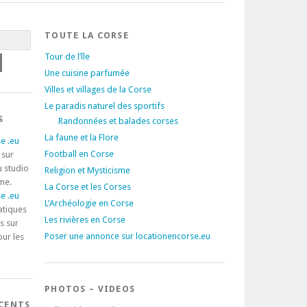
TOUTE LA CORSE
Tour de l’île
Une cuisine parfumée
Villes et villages de la Corse
Le paradis naturel des sportifs
S
Randonnées et balades corses
La faune et la Flore
e .eu
Football en Corse
 sur
u studio
Religion et Mysticisme
rme.
La Corse et les Corses
e .eu
L’Archéologie en Corse
atiques
Les rivières en Corse
s sur
Poser une annonce sur locationencorse.eu
our les
PHOTOS – VIDEOS
ÉCENTS