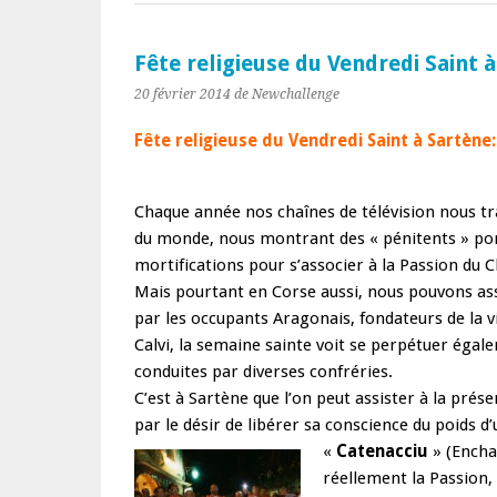
Fête religieuse du Vendredi Saint 
20 février 2014
de Newchallenge
Fête religieuse du Vendredi Saint à Sartène:
Chaque année nos chaînes de télévision nous tr
du monde, nous montrant des « pénitents » por
mortifications pour s’associer à la Passion du C
Mais pourtant en Corse aussi, nous pouvons ass
par les occupants Aragonais, fondateurs de la vi
Calvi, la semaine sainte voit se perpétuer égal
conduites par diverses confréries.
C’est à Sartène que l’on peut assister à la prése
par le désir de libérer sa conscience du poids d
«
Catenacciu
» (Enchaî
réellement la Passion,