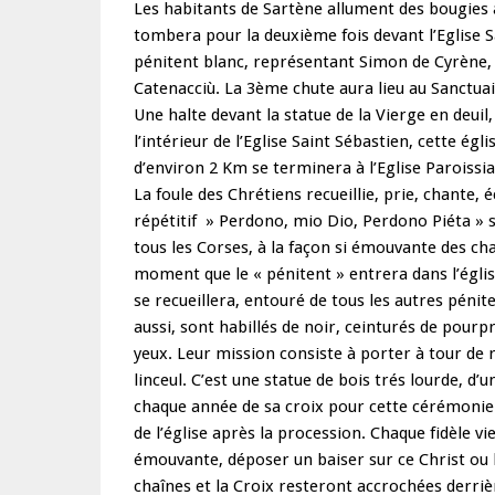
Les habitants de Sartène allument des bougies 
tombera pour la deuxième fois devant l’Eglise S
pénitent blanc, représentant Simon de Cyrène, 
Catenacciù. La 3ème chute aura lieu au Sanctuai
Une halte devant la statue de la Vierge en deuil,
l’intérieur de l’Eglise Saint Sébastien, cette égl
d’environ 2 Km se terminera à l’Eglise Paroissia
La foule des Chrétiens recueillie, prie, chante, 
répétitif » Perdono, mio Dio, Perdono Piéta » s
tous les Corses, à la façon si émouvante des ch
moment que le « pénitent » entrera dans l’églis
se recueillera, entouré de tous les autres pénit
aussi, sont habillés de noir, ceinturés de pourpr
yeux. Leur mission consiste à porter à tour de 
linceul. C’est une statue de bois trés lourde, d’
chaque année de sa croix pour cette cérémonie.
de l’église après la procession. Chaque fidèle
émouvante, déposer un baiser sur ce Christ ou b
chaînes et la Croix resteront accrochées derriè