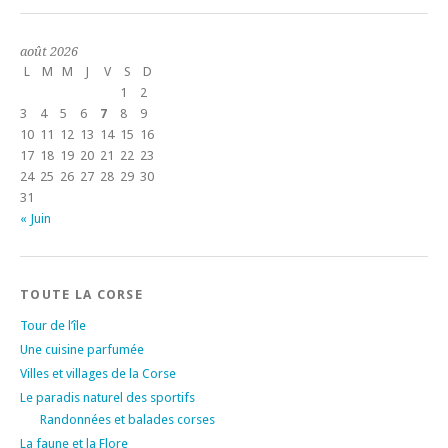
août 2026
L
M
M
J
V
S
D
1
2
3
4
5
6
7
8
9
10
11
12
13
14
15
16
17
18
19
20
21
22
23
24
25
26
27
28
29
30
31
« Juin
TOUTE LA CORSE
Tour de l’île
Une cuisine parfumée
Villes et villages de la Corse
Le paradis naturel des sportifs
Randonnées et balades corses
La faune et la Flore