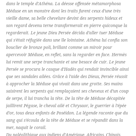
dans le temple d’Athéna. La déesse offensée métamorphosa
Méduse en un monstre dont les traits furent ceux d’une très
vieille dame, sa belle chevelure devint des serpents hideux et
son regard devenu terne transformerait en pierre quiconque la
regarderait. Le jeune Dieu Persée décida d’aller tuer Méduse
qui s’était réfugiée dans une île lointaine. Athéna lui confia son
bouclier de bronze poli, brillant comme un miroir pour
apercevoir Méduse, en reflet, sans la regarder en face. Hermès
lui remit une serpe tranchante et une besace de cuir. Le jeune
Persée se procura le casque d’Hadès qui rendait invincible ainsi
que ses sandales ailées. Grâce à l’aide des Dieux, Persée réussit
à approcher la Méduse qui vivait dans une grotte. Ses mains
saisirent les serpents qui remplaçaient ses cheveux et d’un coup
de serpe, il lui trancha la tête. De la tête de Méduse décapitée
jaillirent Pégase, le cheval ailé et Chrysaor, le guerrier à l’épée
d’or, tous deux enfants de Poséidon. La légende raconte que du
sang qui s’écoula de la tête de Méduse et se répandit dans la
mer, naquit le corail.
Du paléolithique aux indiens d’Amérique, Africains, Chinois,