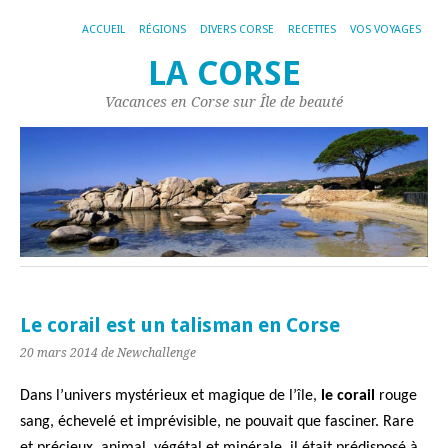
ACCUEIL
RÉGIONS
DIVERS CORSE
RECETTES
VOS VOYAGES
LA CORSE
Vacances en Corse sur Île de beauté
Le corail est un talisman en Corse
20 mars 2014
de Newchallenge
Dans l’univers mystérieux et magique de l’île,
le corail
rouge
sang, échevelé et imprévisible, ne pouvait que fasciner. Rare
et précieux, animal, végétal et minérale, il était prédisposé à