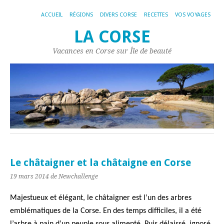
ACCUEIL
RÉGIONS
DIVERS CORSE
RECETTES
VOS VOYAGES
LA CORSE
Vacances en Corse sur Île de beauté
Le châtaigner et la châtaigne en Corse
19 mars 2014
de Newchallenge
Majestueux et élégant, le châtaigner est l’un des arbres
emblématiques de la Corse. En des temps difficiles, il a été
l’arbre à pain d’un peuple sous alimenté. Puis délaissé, ignoré,