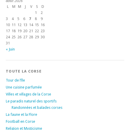
août 2026
L
M
M
J
V
S
D
1
2
3
4
5
6
7
8
9
10
11
12
13
14
15
16
17
18
19
20
21
22
23
24
25
26
27
28
29
30
31
« Juin
TOUTE LA CORSE
Tour de l’île
Une cuisine parfumée
Villes et villages de la Corse
Le paradis naturel des sportifs
Randonnées et balades corses
La faune et la Flore
Football en Corse
Religion et Mysticisme