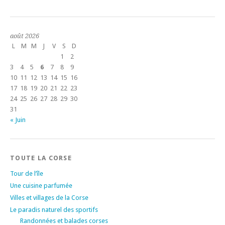
août 2026
L
M
M
J
V
S
D
1
2
3
4
5
6
7
8
9
10
11
12
13
14
15
16
17
18
19
20
21
22
23
24
25
26
27
28
29
30
31
« Juin
TOUTE LA CORSE
Tour de l’île
Une cuisine parfumée
Villes et villages de la Corse
Le paradis naturel des sportifs
Randonnées et balades corses