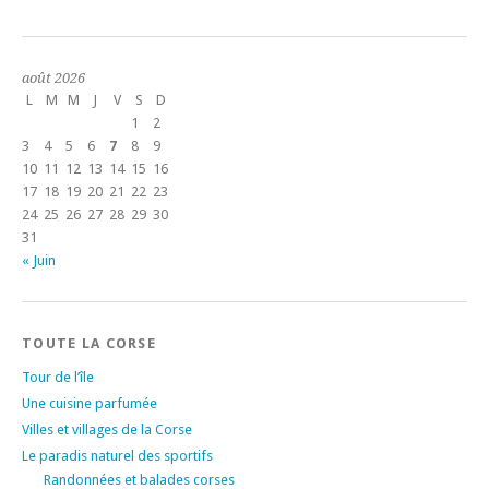
août 2026
L
M
M
J
V
S
D
1
2
3
4
5
6
7
8
9
10
11
12
13
14
15
16
17
18
19
20
21
22
23
24
25
26
27
28
29
30
31
« Juin
TOUTE LA CORSE
Tour de l’île
Une cuisine parfumée
Villes et villages de la Corse
Le paradis naturel des sportifs
Randonnées et balades corses