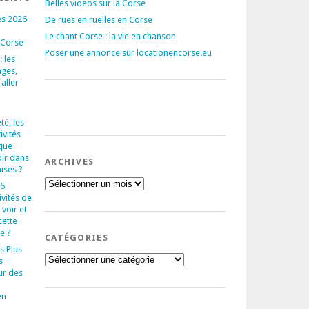
Belles videos sur la Corse
és 2026
De rues en ruelles en Corse
Le chant Corse : la vie en chanson
 Corse
Poser une annonce sur locationencorse.eu
 les
ages,
 aller
té, les
ivités
que
oir dans
ARCHIVES
aises ?
Archives
 6
ivités de
voir et
cette
e ?
CATÉGORIES
s Plus
Catégories
s
ur des
en