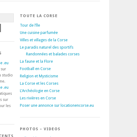
TOUTE LA CORSE
Tour de l’île
Une cuisine parfumée
Villes et villages de la Corse
Le paradis naturel des sportifs
S
Randonnées et balades corses
La faune et la Flore
e .eu
Football en Corse
 sur
u studio
Religion et Mysticisme
rme.
La Corse et les Corses
e .eu
L’Archéologie en Corse
atiques
Les rivières en Corse
s sur
Poser une annonce sur locationencorse.eu
our les
PHOTOS – VIDEOS
ÉCENTS