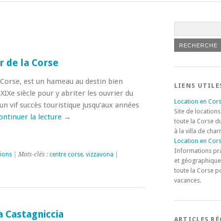
 de la Corse
 Corse, est un hameau au destin bien
LIENS UTILE
 XIXe siècle pour y abriter les ouvrier du
Location en Cors
un vif succès touristique jusqu’aux années
Site de locations
ontinuer la lecture
→
toute la Corse d
à la villa de cha
Location en Cors
Informations pr
ions
| Mots-clés :
centre corse
,
vizzavona
|
et géographique
toute la Corse p
vacances.
a Castagniccia
ARTICLES R