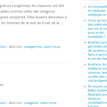
agniccia Longtemps les maisons ont été
Les nouveaut
en médecine
ables comme celles des villageois
esthétique en
gante simplicité. Elles étaient destinées à
Corse du Sud :
es femmes de la nuit du froid, de la …
plus belles pl
que voir et où
pour un été
inoubliable ?
Bonifacio en é
plus belles act
ions
| Mots-clés :
castagnicchia
,
centre corse
,
de vacances, 
faire et que v
la cité des fal
Bonifacio, les
meilleures act
vacances, que 
où aller dans 
cité de légend
ire
Île-Rousse, Le
Belles Activité
Nautiques po
Vacances
Inoubliables 
ions
| Mots-clés :
castiglione
,
centre corse
|
Balagne