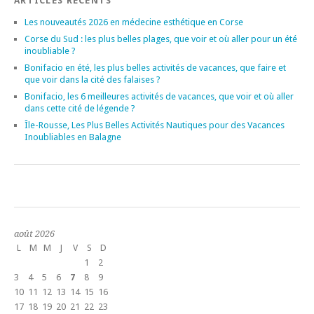
ARTICLES RÉCENTS
Les nouveautés 2026 en médecine esthétique en Corse
Corse du Sud : les plus belles plages, que voir et où aller pour un été
inoubliable ?
Bonifacio en été, les plus belles activités de vacances, que faire et
que voir dans la cité des falaises ?
Bonifacio, les 6 meilleures activités de vacances, que voir et où aller
dans cette cité de légende ?
Île-Rousse, Les Plus Belles Activités Nautiques pour des Vacances
Inoubliables en Balagne
août 2026
L
M
M
J
V
S
D
1
2
3
4
5
6
7
8
9
10
11
12
13
14
15
16
17
18
19
20
21
22
23