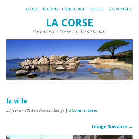
ACCUEIL
RÉGIONS
DIVERS CORSE
RECETTES
VOS VOYAGES
LA CORSE
Vacances en Corse sur Île de beauté
la ville
23 février 2014
de Newchallenge
|
0 Commentaires
Image Suivante →