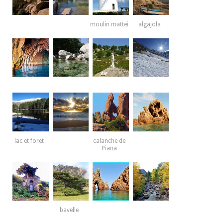
moulin mattei
algajola
lac et foret
calanche de
Piana
bavelle