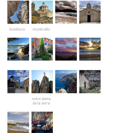
bonifacio
monticello
notre dame
de la serra