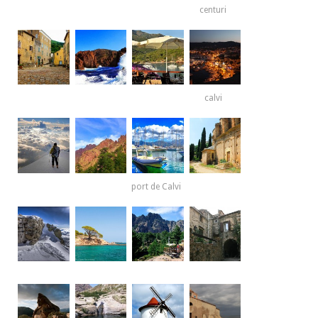
centuri
calvi
port de Calvi