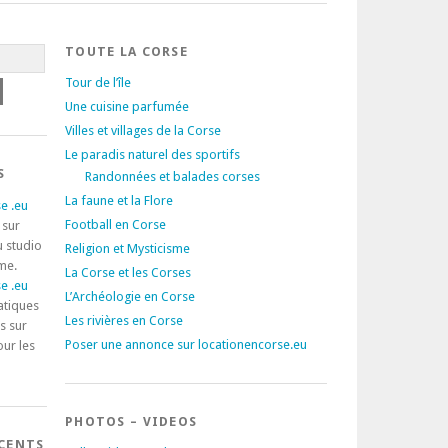
TOUTE LA CORSE
Tour de l’île
Une cuisine parfumée
Villes et villages de la Corse
Le paradis naturel des sportifs
S
Randonnées et balades corses
La faune et la Flore
e .eu
Football en Corse
 sur
u studio
Religion et Mysticisme
rme.
La Corse et les Corses
e .eu
L’Archéologie en Corse
atiques
Les rivières en Corse
s sur
Poser une annonce sur locationencorse.eu
our les
PHOTOS – VIDEOS
ÉCENTS