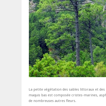
La petite végétation des sables littoraux et des
maquis bas est composée cristes-marines, asph
de nombreuses autres fleurs.