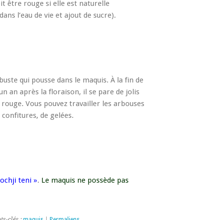
it être rouge si elle est naturelle
ans l’eau de vie et ajout de sucre).
rbuste qui pousse dans le maquis. À la fin de
n an après la floraison, il se pare de jolis
r rouge. Vous pouvez travailler les arbouses
confitures, de gelées.
ochji teni »
.
Le maquis ne possède pas
ts-clés :
maquis
|
Permaliens