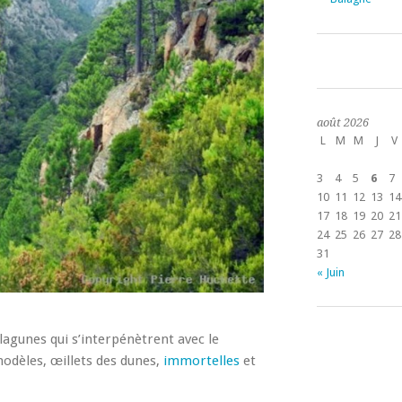
août 2026
L
M
M
J
V
3
4
5
6
7
10
11
12
13
14
17
18
19
20
21
24
25
26
27
28
31
« Juin
 lagunes qui s’interpénètrent avec le
odèles, œillets des dunes,
immortelles
et