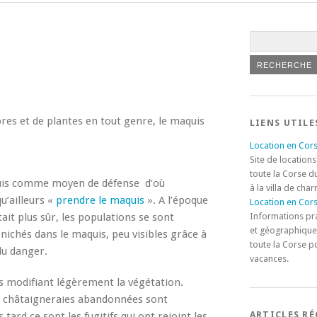
bres et de plantes en tout genre, le maquis
LIENS UTILE
Location en Cors
Site de locations
toute la Corse d
aquis comme moyen de défense d’où
à la villa de cha
u’ailleurs «
prendre le maquis
». A l’époque
Location en Cors
tait plus sûr, les populations se sont
Informations pr
et géographique
 nichés dans le maquis, peu visibles grâce à
toute la Corse p
 du danger.
vacances.
tés modifiant légèrement la végétation.
les châtaigneraies abandonnées sont
ARTICLES R
tard ce sont les fugitifs qui ont rejoint les