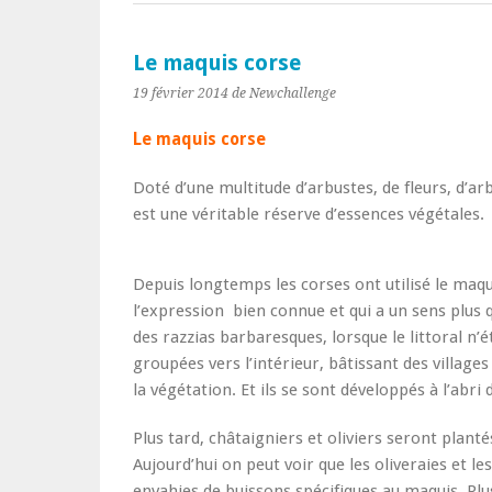
Le maquis corse
19 février 2014
de Newchallenge
Le maquis corse
Doté d’une multitude d’arbustes, de fleurs, d’ar
est une véritable réserve d’essences végétales.
Depuis longtemps les corses ont utilisé le m
l’expression bien connue et qui a un sens plus q
des razzias barbaresques, lorsque le littoral n’é
groupées vers l’intérieur, bâtissant des villages
la végétation. Et ils se sont développés à l’abri
Plus tard, châtaigniers et oliviers seront plan
Aujourd’hui on peut voir que les oliveraies et 
envahies de buissons spécifiques au maquis. Plus 