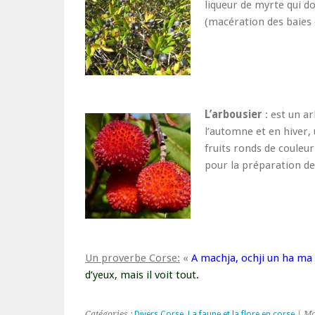
liqueur de myrte qui do
(macération des baies d
L’arbousier
: est un a
l’automne et en hiver, u
fruits ronds de couleu
pour la préparation de 
Un proverbe Corse:
«
A machja, ochji un ha ma 
d’yeux, mais il voit tout.
Catégories :
Divers Corse
,
La faune et la flore en corse
| Mo