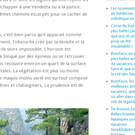
échapper à une Vendetta ou à la justice.
Les nouveaut
en médecine
 mêmes chemins escarpés pour se cacher de
esthétique en
Corse du Sud :
plus belles pl
fs, c’est bien parce qu’il apparait comme
que voir et où
pour un été
ent, l’obscurité crée par la densité et la
inoubliable ?
cile voire impossible. L’horizon est
Bonifacio en é
être bloqué par des épineux ou se retrouver
plus belles act
is recouvre environ un quart de la surface
de vacances, 
faire et que v
étales. La végétation est plus ou moins
la cité des fal
e, le maquis moins varié est surtout composé
Bonifacio, les
hênes et châtaigniers. La prudence est de
meilleures act
vacances, que 
où aller dans 
cité de légend
Île-Rousse, Le
Belles Activité
Nautiques po
Vacances
Inoubliables 
Balagne