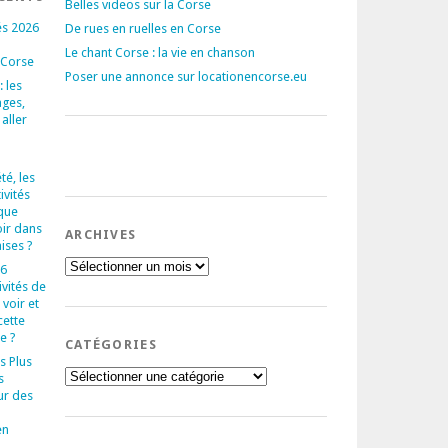
Belles videos sur la Corse
és 2026
De rues en ruelles en Corse
Le chant Corse : la vie en chanson
 Corse
Poser une annonce sur locationencorse.eu
 les
ages,
 aller
té, les
ivités
que
oir dans
ARCHIVES
aises ?
Archives
 6
ivités de
voir et
cette
e ?
CATÉGORIES
s Plus
Catégories
s
ur des
en