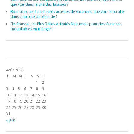
que voir dans la cité des falaises ?
Bonifacio, les 6 meilleures activités de vacances, que voir et où aller
dans cette cité de légende ?
Île-Rousse, Les Plus Belles Activités Nautiques pour des Vacances
Inoubliables en Balagne
août 2026
L
M
M
J
V
S
D
1
2
3
4
5
6
7
8
9
10
11
12
13
14
15
16
17
18
19
20
21
22
23
24
25
26
27
28
29
30
31
« Juin