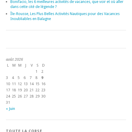
Bonifacio, les 6 meilleures activités de vacances, que voir et où aller
dans cette cité de légende ?
Île-Rousse, Les Plus Belles Activités Nautiques pour des Vacances
Inoubliables en Balagne
août 2026
L
M
M
J
V
S
D
1
2
3
4
5
6
7
8
9
10
11
12
13
14
15
16
17
18
19
20
21
22
23
24
25
26
27
28
29
30
31
« Juin
TOUTE LA CORSE