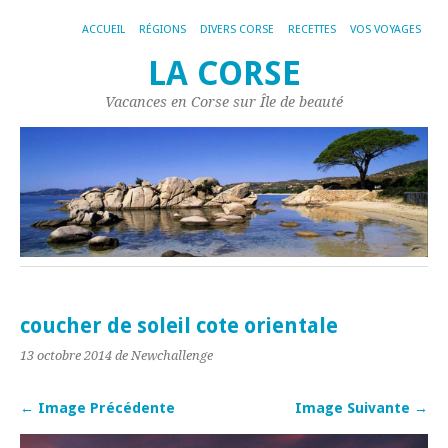
ACCUEIL
RÉGIONS
DIVERS CORSE
RECETTES
VOS VOYAGES
LA CORSE
Vacances en Corse sur Île de beauté
coucher de soleil cote orientale
13 octobre 2014
de Newchallenge
← Image Précédente
Image Suivante →