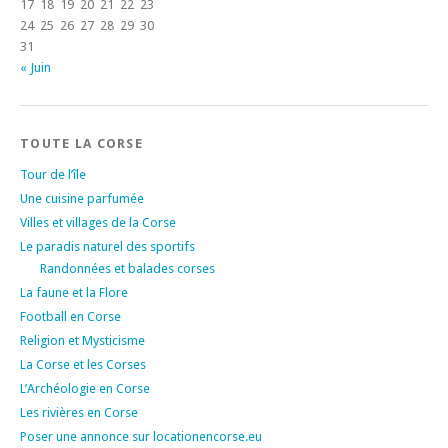
17
18
19
20
21
22
23
24
25
26
27
28
29
30
31
« Juin
TOUTE LA CORSE
Tour de l’île
Une cuisine parfumée
Villes et villages de la Corse
Le paradis naturel des sportifs
Randonnées et balades corses
La faune et la Flore
Football en Corse
Religion et Mysticisme
La Corse et les Corses
L’Archéologie en Corse
Les rivières en Corse
Poser une annonce sur locationencorse.eu