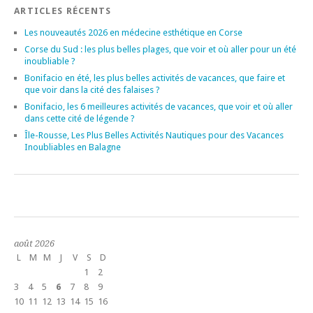
ARTICLES RÉCENTS
Les nouveautés 2026 en médecine esthétique en Corse
Corse du Sud : les plus belles plages, que voir et où aller pour un été
inoubliable ?
Bonifacio en été, les plus belles activités de vacances, que faire et
que voir dans la cité des falaises ?
Bonifacio, les 6 meilleures activités de vacances, que voir et où aller
dans cette cité de légende ?
Île-Rousse, Les Plus Belles Activités Nautiques pour des Vacances
Inoubliables en Balagne
août 2026
L
M
M
J
V
S
D
1
2
3
4
5
6
7
8
9
10
11
12
13
14
15
16