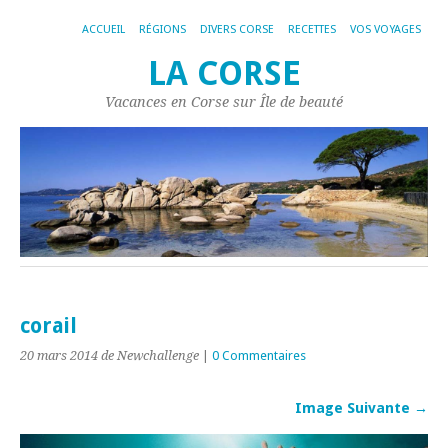
ACCUEIL
RÉGIONS
DIVERS CORSE
RECETTES
VOS VOYAGES
LA CORSE
Vacances en Corse sur Île de beauté
corail
20 mars 2014
de Newchallenge
|
0 Commentaires
Image Suivante →